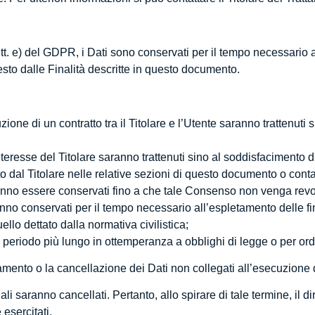
tt. e) del GDPR, i Dati sono conservati per il tempo necessario a
iesto dalle Finalità descritte in questo documento.
uzione di un contratto tra il Titolare e l’Utente saranno trattenut
 interesse del Titolare saranno trattenuti sino al soddisfacimento d
to dal Titolare nelle relative sezioni di questo documento o cont
tranno essere conservati fino a che tale Consenso non venga rev
aranno conservati per il tempo necessario all’espletamento delle 
lo dettato dalla normativa civilistica;
 periodo più lungo in ottemperanza a obblighi di legge o per ordi
mento o la cancellazione dei Dati non collegati all’esecuzione d
 saranno cancellati. Pertanto, allo spirare di tale termine, il dir
 esercitati.