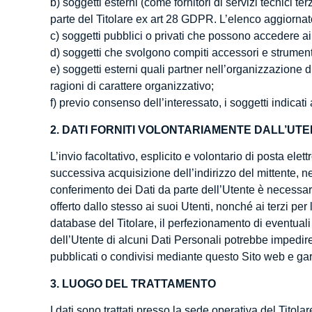
b) soggetti esterni (come fornitori di servizi tecnici
parte del Titolare ex art 28 GDPR. L’elenco aggiornat
c) soggetti pubblici o privati che possono accedere ai
d) soggetti che svolgono compiti accessori e strumentali
e) soggetti esterni quali partner nell’organizzazione d
ragioni di carattere organizzativo;
f) previo consenso dell’interessato, i soggetti indicati 
2. DATI FORNITI VOLONTARIAMENTE DALL’UT
L’invio facoltativo, esplicito e volontario di posta el
successiva acquisizione dell’indirizzo del mittente, ne
conferimento dei Dati da parte dell’Utente è necessari
offerto dallo stesso ai suoi Utenti, nonché ai terzi pe
database del Titolare, il perfezionamento di eventuali 
dell’Utente di alcuni Dati Personali potrebbe impedire
pubblicati o condivisi mediante questo Sito web e garant
3. LUOGO DEL TRATTAMENTO
I dati sono trattati presso la sede operativa del Titolar